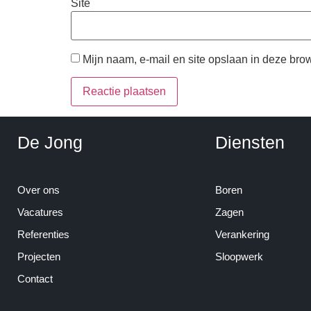
Site
Mijn naam, e-mail en site opslaan in deze bro
De Jong
Diensten
Over ons
Boren
Vacatures
Zagen
Referenties
Verankering
Projecten
Sloopwerk
Contact